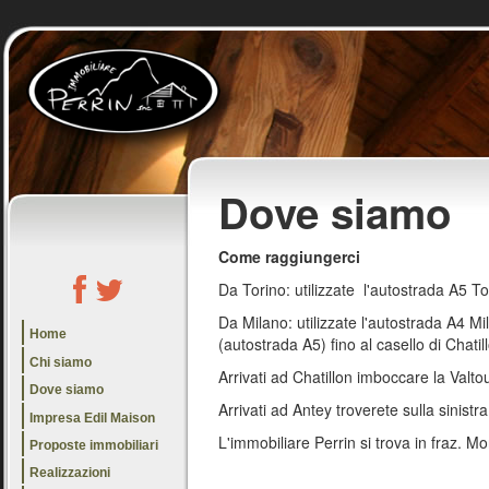
Sal
con
pri
Dove siamo
Come raggiungerci
Da Torino: utilizzate l'autostrada A5 To
Da Milano: utilizzate l'autostrada A4 Mi
Home
(autostrada A5) fino al casello di Chatil
Chi siamo
Arrivati ad Chatillon imboccare la Valt
Dove siamo
Arrivati ad Antey troverete sulla sinist
Impresa Edil Maison
L'immobiliare Perrin si trova in fraz. M
Proposte immobiliari
Realizzazioni