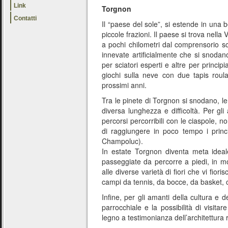
Link
Torgnon
Contatti
Il “paese del sole”, si estende in una 
piccole frazioni. Il paese si trova nella
a pochi chilometri dal comprensorio sci
innevate artificialmente che si snodan
per sciatori esperti e altre per princi
giochi sulla neve con due tapis roul
prossimi anni.
Tra le pinete di Torgnon si snodano, le 
diversa lunghezza e difficoltà. Per gli 
percorsi percorribili con le ciaspole, 
di raggiungere in poco tempo i princip
Champoluc).
In estate Torgnon diventa meta ideal
passeggiate da percorre a piedi, in m
alle diverse varietà di fiori che vi fior
campi da tennis, da bocce, da basket, 
Infine, per gli amanti della cultura e d
parrocchiale e la possibilità di visita
legno a testimonianza dell’architettura 